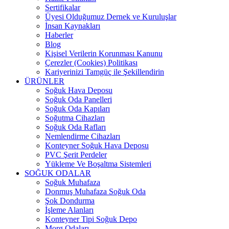
Sertifikalar
Üyesi Olduğumuz Dernek ve Kuruluşlar
İnsan Kaynakları
Haberler
Blog
Kişisel Verilerin Korunması Kanunu
Çerezler (Cookies) Politikası
Kariyerinizi Tamgüç ile Şekillendirin
ÜRÜNLER
Soğuk Hava Deposu
Soğuk Oda Panelleri
Soğuk Oda Kapıları
Soğutma Cihazları
Soğuk Oda Rafları
Nemlendirme Cihazları
Konteyner Soğuk Hava Deposu
PVC Şerit Perdeler
Yükleme Ve Boşaltma Sistemleri
SOĞUK ODALAR
Soğuk Muhafaza
Donmuş Muhafaza Soğuk Oda
Şok Dondurma
İşleme Alanları
Konteyner Tipi Soğuk Depo
Morg Odaları