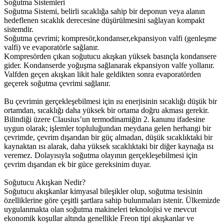
Soğutma Sistemleri
Soğutma Sistemi, belirli sıcaklığa sahip bir deponun veya alanın
hedeflenen sıcaklık derecesine düşürülmesini sağlayan kompakt
sistemdir.
Soğutma çevrimi; kompresör,kondanser,ekpansiyon valfi (genleşme
valfi) ve evaporatörle sağlanır.
Kompresörden çıkan soğutucu akışkan yüksek basınçla kondansere
gider. Kondanserde yoğuşma sağlanarak ekpansiyon valfe yollanır.
Valfden geçen akışkan likit hale geldikten sonra evaporatörden
geçerek soğutma çevrimi sağlanır.
Bu çevrimin gerçekleşebilmesi için ısı enerjisinin sıcaklığı düşük bir
ortamdan, sıcaklığı daha yüksek bir ortama doğru akması gerekir.
Bilindiği üzere Clausius’un termodinamiğin 2. kanunu ifadesine
uygun olarak; işlemler topluluğundan meydana gelen herhangi bir
çevrimde, çevrim dışarıdan bir güç almadan, düşük sıcaklıktaki bir
kaynaktan ısı alarak, daha yüksek sıcaklıktaki bir diğer kaynağa ısı
veremez. Dolayısıyla soğutma olayının gerçekleşebilmesi için
çevrim dışarıdan ek bir güce gereksinim duyar.
Soğutucu Akışkan Nedir?
Soğutucu akışkanlar kimyasal bileşikler olup, soğutma tesisinin
özelliklerine göre çeşitli şartlara sahip bulunmaları istenir. Ülkemizde
uygulanmakta olan soğutma makineleri teknolojisi ve mevcut
ekonomik koşullar altında genellikle Freon tipi akışkanlar ve