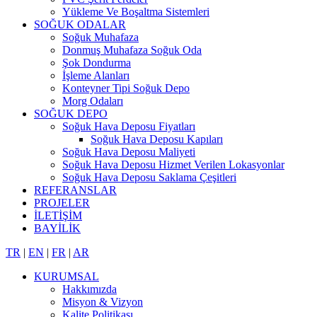
Yükleme Ve Boşaltma Sistemleri
SOĞUK ODALAR
Soğuk Muhafaza
Donmuş Muhafaza Soğuk Oda
Şok Dondurma
İşleme Alanları
Konteyner Tipi Soğuk Depo
Morg Odaları
SOĞUK DEPO
Soğuk Hava Deposu Fiyatları
Soğuk Hava Deposu Kapıları
Soğuk Hava Deposu Maliyeti
Soğuk Hava Deposu Hizmet Verilen Lokasyonlar
Soğuk Hava Deposu Saklama Çeşitleri
REFERANSLAR
PROJELER
İLETİŞİM
BAYİLİK
TR
|
EN
|
FR
|
AR
KURUMSAL
Hakkımızda
Misyon & Vizyon
Kalite Politikası