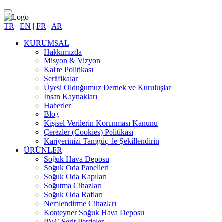
TR
|
EN
|
FR
|
AR
KURUMSAL
Hakkımızda
Misyon & Vizyon
Kalite Politikası
Sertifikalar
Üyesi Olduğumuz Dernek ve Kuruluşlar
İnsan Kaynakları
Haberler
Blog
Kişisel Verilerin Korunması Kanunu
Çerezler (Cookies) Politikası
Kariyerinizi Tamgüç ile Şekillendirin
ÜRÜNLER
Soğuk Hava Deposu
Soğuk Oda Panelleri
Soğuk Oda Kapıları
Soğutma Cihazları
Soğuk Oda Rafları
Nemlendirme Cihazları
Konteyner Soğuk Hava Deposu
PVC Şerit Perdeler