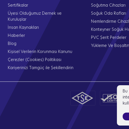
Sertifikalar
Soğutma Cihazları
Üyesi Olduğumuz Dernek ve
Soğuk Oda Rafları
Kuruluşlar
Nemlendirme Cihazl
İnsan Kaynakları
Konteyner Soğuk 
Haberler
PVC Şerit Perdeler
Blog
Yükleme Ve Boşaltm
Kişisel Verilerin Korunması Kanunu
Çerezler (Cookies) Politikası
Kariyerinizi Tamgüç ile Şekillendirin
Bu 
int
kul