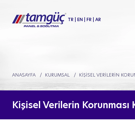
TR
|
EN
|
FR
|
AR
ANASAYFA
KURUMSAL
KIŞISEL VERILERIN KO
Kişisel Verilerin Korunması