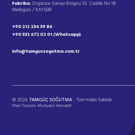
Fabrika:
Organize Sanayi Bölgesi 55. Cadde No:18
Melikgazi / KAYSERİ
+90 212 234 39 86
+90 532 672 02 01 (Whatsapp)
info@tamgucsogutma.com.tr
© 2026
TAMGÜÇ SOĞUTMA
- Tüm Hakkı Saklıdır.
Web Tasarım:
Medyatör İnteraktif