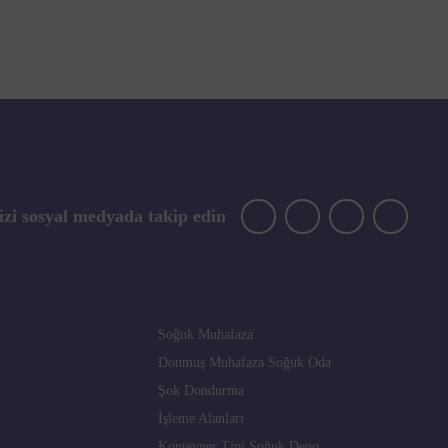
izi sosyal medyada takip edin
Soğuk Muhafaza
Donmuş Muhafaza Soğuk Oda
Şok Dondurma
İşleme Alanları
Konteyner Tipi Soğuk Depo