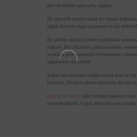
güvenli şekilde giriş-çıkış sağlanır.
Bir güvenlik ortamı olarak bu esnada kullanıla
soğuk havanın dışarı çıkmasını en aza indirmek
Bu şekilde odanın yalıtımı yapıldıktan sonra
so
sağlanır. Bu cihazların çalışma ayarları, yukar
sıcaklığa göre yapılabilir.
Nemlendirme cihazlar
sağlamakla mükelleftir.
Soğuk oda rafları
ise yegâne olarak gıda ve tıb
kullanılır. Böylece odanın içerisinde alandan ta
Eğer şehir merkezi
gibi yerleşim alanların dışa
deposu
kullanılır. Soğuk depolarla aynı çalışma 