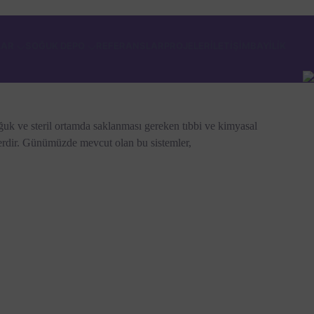
LAR
SOĞUK DEPO
REFERANSLAR
PROJELER
İLETİŞİM
BAYİLİK
ğuk ve steril ortamda saklanması gereken tıbbi ve kimyasal
erdir. Günümüzde mevcut olan bu sistemler,