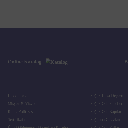
Online Katalog
B
Hakkımızda
Soğuk Hava Deposu
Misyon & Vizyon
Soğuk Oda Panelleri
Kalite Politikası
Soğuk Oda Kapıları
Sertifikalar
Soğutma Cihazları
Üyesi Olduğumuz Dernek ve Kuruluşlar
Soğuk Oda Rafları