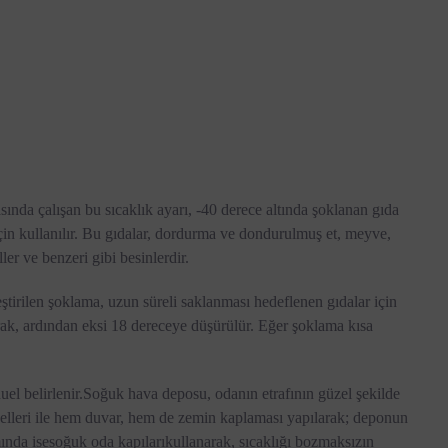
nda çalışan bu sıcaklık ayarı, -40 derece altında şoklanan gıda
çin kullanılır. Bu gıdalar, dordurma ve dondurulmuş et, meyve,
er ve benzeri gibi besinlerdir.
ştirilen şoklama, uzun süreli saklanması hedeflenen gıdalar için
rak, ardından eksi 18 dereceye düşürülür. Eğer şoklama kısa
el belirlenir.
Soğuk hava deposu
, odanın etrafının güzel şekilde
nelleri ile hem duvar, hem de zemin kaplaması yapılarak; deponun
ında ise
soğuk oda kapıları
kullanarak, sıcaklığı bozmaksızın