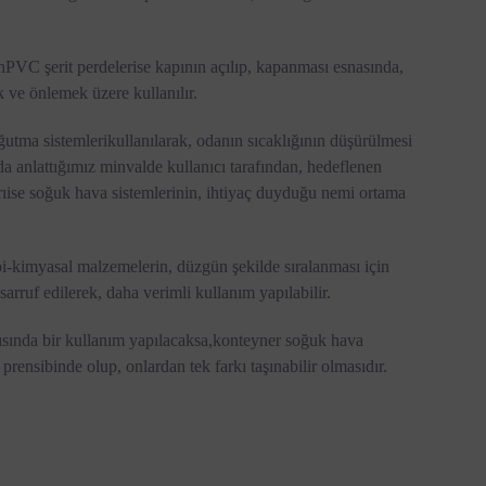
n
PVC şerit perdeler
ise kapının açılıp, kapanması esnasında,
 ve önlemek üzere kullanılır.
ğutma sistemleri
kullanılarak, odanın sıcaklığının düşürülmesi
ıda anlattığımız minvalde kullanıcı tarafından, hedeflenen
ı
ise soğuk hava sistemlerinin, ihtiyaç duyduğu nemi ortama
bi-kimyasal malzemelerin, düzgün şekilde sıralanması için
sarruf edilerek, daha verimli kullanım yapılabilir.
rısında bir kullanım yapılacaksa,
konteyner soğuk hava
prensibinde olup, onlardan tek farkı taşınabilir olmasıdır.