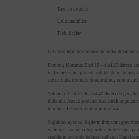
Taze su ürünleri,
Unlu mamüller,
Tıbbi ilaçlar,
Gibi ürünlerin korunmasında kullanılmaktadır.
Donmuş Koruma: Eksi 18 – eksi 25 derece arası
malzemelerinin, güvenli şekilde depolanması i
sebze, balık ürünleri, dondurulmuş unlu mamüll
Şoklama: Eksi 35 ile eksi 40 derecede gerçekle
kullanılır. Ancak şoklama kısa süreli uygulana
tutulursa, besinlerin raf ömürleri uzar.
Soğukluk ayarları, kişilerin ihtiyacını göre manu
yalıtılması sonucu oluşturulur. Soğuk hava pa
sıcaklının ayarında kalması sağlanır. Kapı kısm