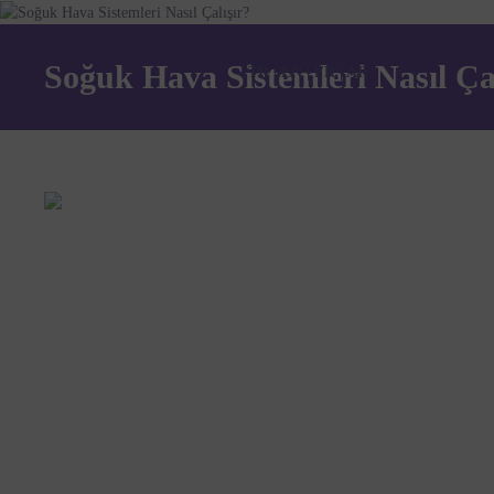
Soğuk Hava Sistemleri Nasıl Ça
TR
|
EN
|
FR
|
AR