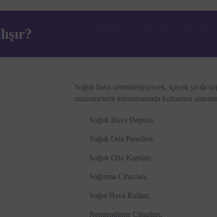
lışır?
KURUMSAL
ÜRÜNLER
SOĞUK ODA
Soğuk hava sistemleri
yiyecek, içecek ya da so
malzemelerin korunmasında kullanılan sisteml
Soğuk Hava Deposu,
Soğuk Oda Panelleri,
Soğuk Oda Kapıları,
Soğutma Cihazları,
Soğut Hava Rafları,
Nemlendirme Cihazları,