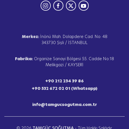
Merkez:
İnönü Mah. Dolapdere Cad. No: 48
343730 Şişli / İSTANBUL
Fabrika:
Organize Sanayi Bölgesi 55. Cadde No:18
Melikgazi / KAYSERİ
+90 212 234 39 86
+90 532 672 02 01 (Whatsapp)
info@tamgucsogutma.com.tr
© 2026
TAMGÜÇ SOĞUTMA
- Tüm Hakkı Saklıdır.