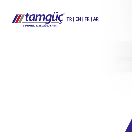
TR
|
EN
|
FR
|
AR