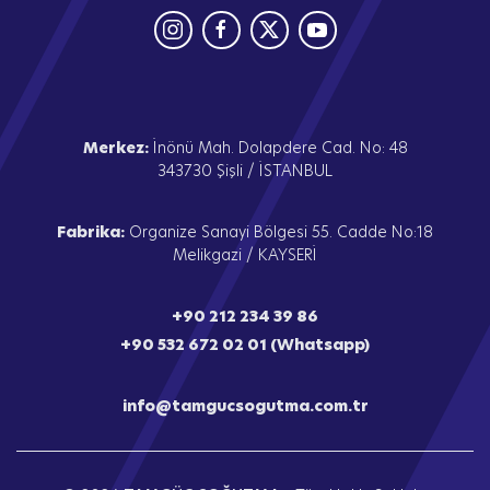
Merkez:
İnönü Mah. Dolapdere Cad. No: 48
343730 Şişli / İSTANBUL
Fabrika:
Organize Sanayi Bölgesi 55. Cadde No:18
Melikgazi / KAYSERİ
+90 212 234 39 86
+90 532 672 02 01 (Whatsapp)
info@tamgucsogutma.com.tr