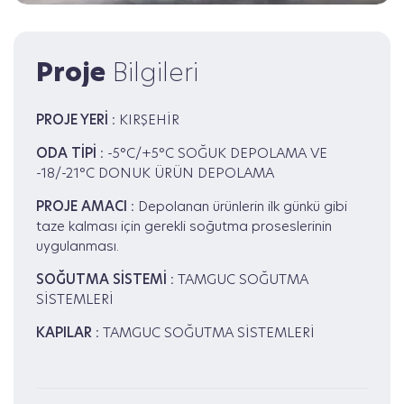
Proje
Bilgileri
PROJE YERI :
KIRŞEHİR
ODA TIPI :
-5°C/+5°C SOĞUK DEPOLAMA VE
-18/-21°C DONUK ÜRÜN DEPOLAMA
PROJE AMACI :
Depolanan ürünlerin ilk günkü gibi
taze kalması için gerekli soğutma proseslerinin
uygulanması.
SOĞUTMA SISTEMI :
TAMGUC SOĞUTMA
SİSTEMLERİ
KAPILAR :
TAMGUC SOĞUTMA SİSTEMLERİ