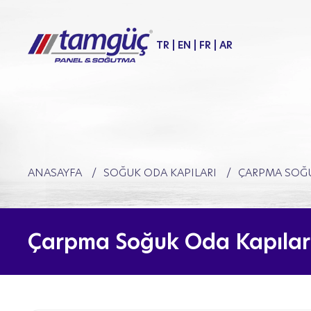
TR
|
EN
|
FR
|
AR
ANASAYFA
SOĞUK ODA KAPILARI
ÇARPMA SOĞU
Çarpma Soğuk Oda Kapılar