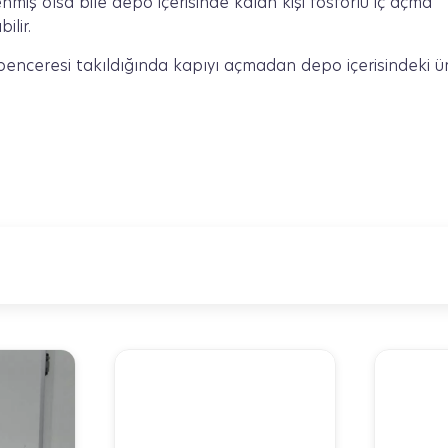
nmiş olsa bile depo içerisinde kalan kişi fosforlu iç açma
ilir.
enceresi takıldığında kapıyı açmadan depo içerisindeki ür