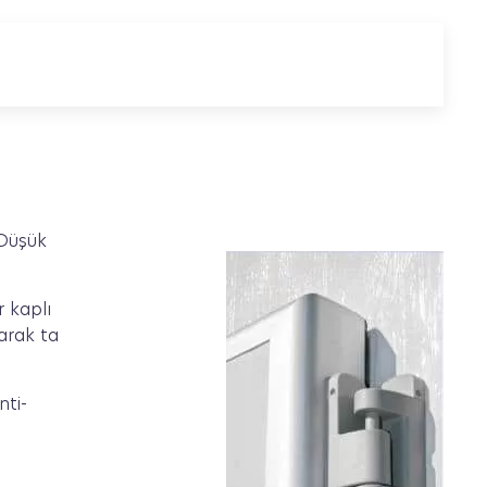
 Düşük
 kaplı
arak ta
nti-