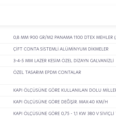
0,8 MM 900 GR/M2 PANAMA 1100 DTEX MEHLER 
ÇİFT CONTA SİSTEMLİ ALÜMİNYUM DİKMELER
3-4-5 MM LAZER KESİM ÖZEL DİZAYN GALVANİZLİ
ÖZEL TASARIM EPDM CONTALAR
KAPI ÖLÇÜSÜNE GÖRE KULLANILAN DOLU MİLLE
KAPI ÖLÇÜSÜNE GÖRE DEĞİŞİR. MAX:40 KM/H
KAPI ÖLÇÜSÜNE GÖRE 0,75 - 1,1 KW 380 V SİV