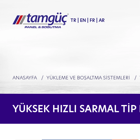
TR
|
EN
|
FR
|
AR
ANASAYFA
YÜKLEME VE BOŞALTMA SISTEMLERI
YÜKSEK HIZLI SARMAL TİP