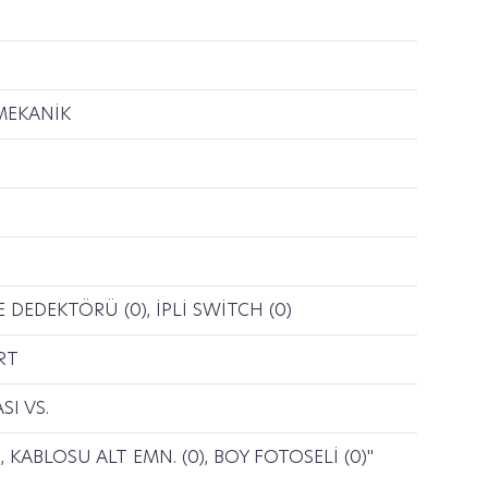
MEKANİK
 DEDEKTÖRÜ (0), İPLİ SWİTCH (0)
RT
I VS.
, KABLOSU ALT EMN. (0), BOY FOTOSELİ (0)"