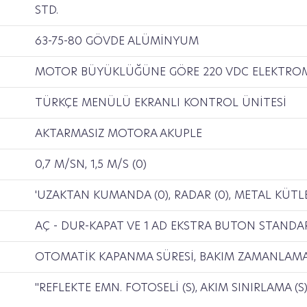
STD.
63-75-80 GÖVDE ALÜMİNYUM
MOTOR BÜYÜKLÜĞÜNE GÖRE 220 VDC ELEKTRO
TÜRKÇE MENÜLÜ EKRANLI KONTROL ÜNİTESİ
AKTARMASIZ MOTORA AKUPLE
0,7 M/SN, 1,5 M/S (0)
'UZAKTAN KUMANDA (0), RADAR (0), METAL KÜTLE
AÇ - DUR-KAPAT VE 1 AD EKSTRA BUTON STANDA
OTOMATİK KAPANMA SÜRESİ, BAKIM ZAMANLAMAS
"REFLEKTE EMN. FOTOSELİ (S), AKIM SINIRLAMA (S)